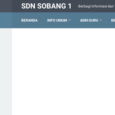
SDN SOBANG 1
Berbagi Informasi dan 
BERANDA
INFO UMUM
ADM GURU
B