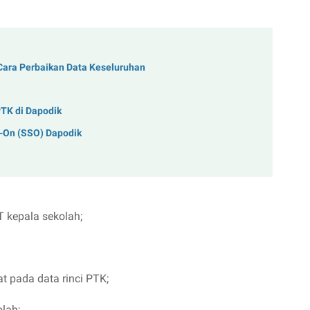
 Cara Perbaikan Data Keseluruhan
PTK di Dapodik
n-On (SSO) Dapodik
 kepala sekolah;
t pada data rinci PTK;
lah;