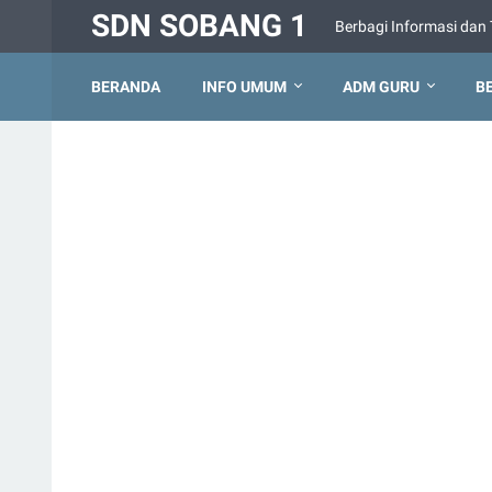
SDN SOBANG 1
Berbagi Informasi dan 
BERANDA
INFO UMUM
ADM GURU
B