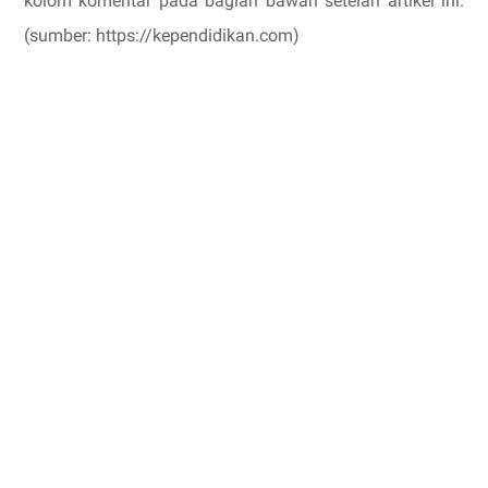
kolom komentar pada bagian bawah setelah artikel ini.
(sumber: https://kependidikan.com)