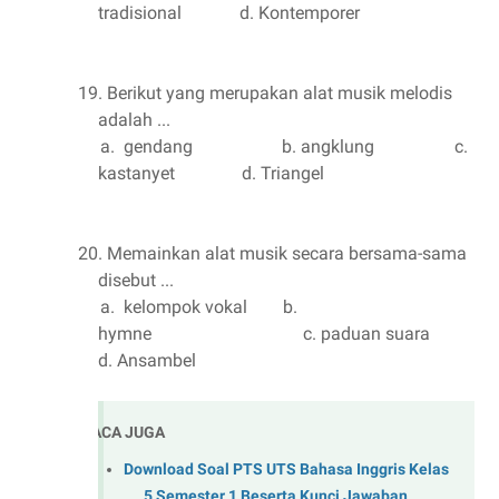
tradisional
d. Kontemporer
19. Berikut yang merupakan alat musik melodis
adalah ...
a.
gendang
b. angklung
c.
kastanyet
d. Triangel
20. Memainkan alat musik secara bersama-sama
disebut ...
a.
kelompok vokal
b.
hymne
c. paduan suara
d. Ansambel
BACA JUGA
Download Soal PTS UTS Bahasa Inggris Kelas
5 Semester 1 Beserta Kunci Jawaban