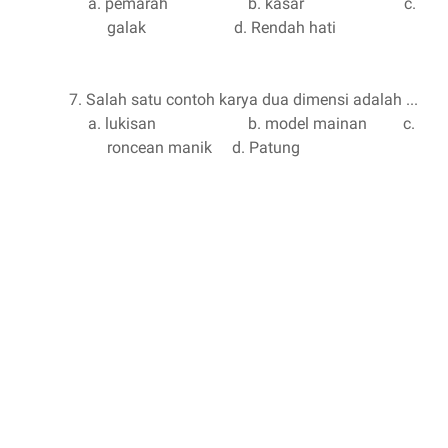
a.
pemarah
b. kasar
c.
galak
d. Rendah hati
7.
Salah satu contoh karya dua dimensi adalah ...
a.
lukisan
b. model mainan
c.
roncean manik
d. Patung