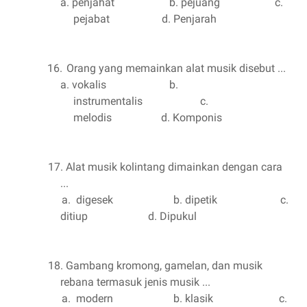
a.
penjahat
b. pejuang
c.
pejabat
d. Penjarah
16.
Orang yang memainkan alat musik disebut ...
a.
vokalis
b.
instrumentalis
c.
melodis
d. Komponis
17. Alat musik kolintang dimainkan dengan cara
...
a.
digesek
b. dipetik
c.
ditiup
d. Dipukul
18. Gambang kromong, gamelan, dan musik
rebana termasuk jenis musik ...
a.
modern
b. klasik
c.