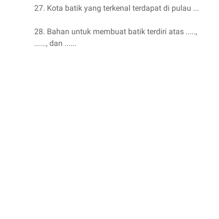
27. Kota batik yang terkenal terdapat di pulau ...
28. Bahan untuk membuat batik terdiri atas .....,
......, dan ......