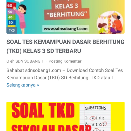
KELAS
3
SD
TERBARU
TKD
SOAL TES KEMAMPUAN DASAR BERHITUNG
(TKD) KELAS 3 SD TERBARU
Oleh SDN SOBANG 1
Posting Komentar
Sahabat sdnsobang1.com – Download Contoh Soal Tes
Kemampuan Dasar (TKD) SD Berhitung. TKD atau T…
Selengkapnya »
SOAL
TES
KEMAMPUAN
DASAR
BERHITUNG
(TKD)
KELAS