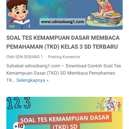
SD
TERBARU
TKD
SOAL TES KEMAMPUAN DASAR MEMBACA
PEMAHAMAN (TKD) KELAS 3 SD TERBARU
Oleh SDN SOBANG 1
Posting Komentar
Sahabat sdnsobang1.com – Download Contoh Soal Tes
Kemampuan Dasar (TKD) SD Membaca Pemahaman.
TK…
Selengkapnya »
SOAL
TES
KEMAMPUAN
DASAR
MEMBACA
PEMAHAMAN
(TKD)